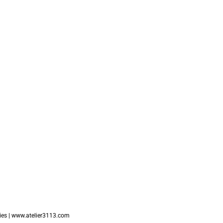
ies
| www.atelier3113.com