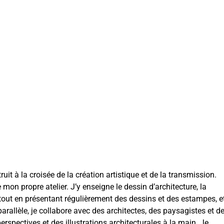
ruit à la croisée de la création artistique et de la transmission.
ge mon propre atelier. J’y enseigne le dessin d’architecture, la
, tout en présentant régulièrement des dessins et des estampes, e
rallèle, je collabore avec des architectes, des paysagistes et d
perspectives et des illustrations architecturales à la main. Je