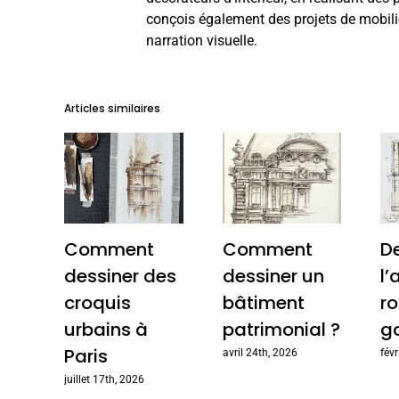
conçois également des projets de mobilier
narration visuelle.
Articles similaires
Comment
Comment
D
dessiner des
dessiner un
l’
croquis
bâtiment
r
urbains à
patrimonial ?
g
Paris
avril 24th, 2026
fév
juillet 17th, 2026