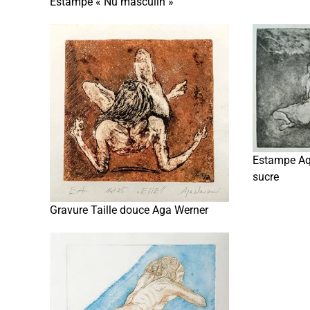
Estampe « Nu masculin »
Estampe Aqu
sucre
Gravure Taille douce Aga Werner